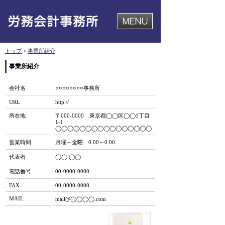
トップ
>
事業所紹介
事業所紹介
会社名
○○○○○○○○事務所
URL
http://
所在地
〒000-0000 東京都◯◯区◯◯1丁目
1-1
◯◯◯◯◯◯◯◯◯◯◯◯◯◯◯◯
営業時間
月曜～金曜 0:00～0:00
代表者
◯◯ ◯◯
電話番号
00-0000-0000
FAX
00-0000-0000
MAIL
mail@◯◯◯◯.com